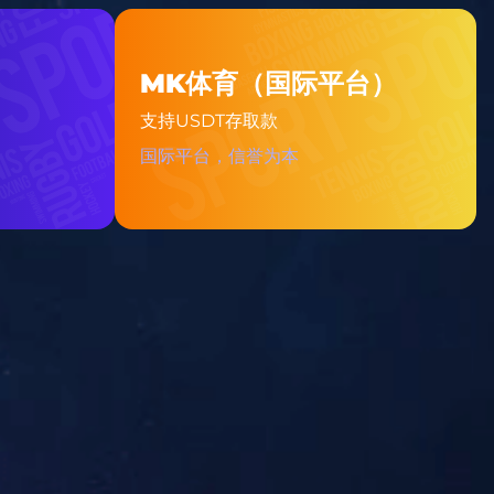
导航
关于
milan米兰
项目展示
新闻播报