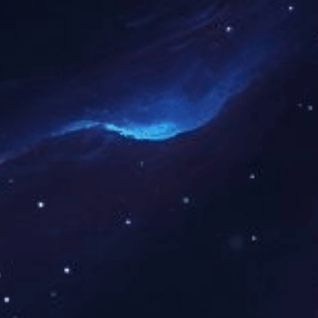
再者，在即将到来的赛季中，如果能够合理
排名绝非遥不可及。因此，无论是从人员配
发展潜力，引人瞩目。