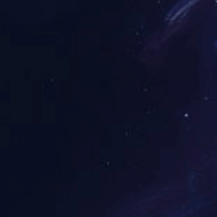
当然，仅有核心球员是不够的，全方位均衡
与外线都有着较强的配置，无论是篮板争夺
找到明显的防守弱点，为他们赢得了更多比
3、潜力与未来发展趋势
虽然上海篮球队目前已经位列第六，但他们
组对于新人给予了充分信任，这让人对未来
熟，将为球队带来更大的帮助。
同时，在管理层面上，俱乐部也采取了一系
开展青训项目，
米兰官方网站
以挖掘更多有
源不断的新鲜血液，使其在激烈竞争中保持