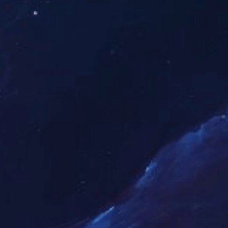
企业服务
咨询
米兰官网
热门资讯