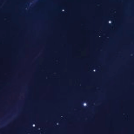
都为如今的成功奠定了基础。在早期，上海队凭借本
角，成为国内篮坛的一支劲旅。
，并培养本土年轻球员，使得整个团队更具竞争力。
还有许多充满潜力的新秀。这种良性的循环为球队注
各种国内外比赛，不断磨练自身技艺，提高战斗经
得第六名，显示出无论是在历史还是现在，他们始终
第六名的位置展现了其强劲实力。这一成绩离不开球
配合默契程度大幅提升，这是教练组针对性训练和战
比赛结果起到了关键作用。他们不仅自身得分能力突
充分发挥出自己的水平。特别是在关键时刻，这些核