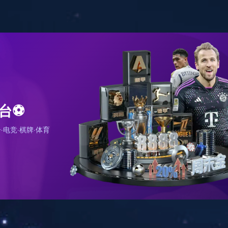
ulent@outlook.com
首页
关于
milan米兰
项目展示
新闻播
新闻播报
首页
新闻播报